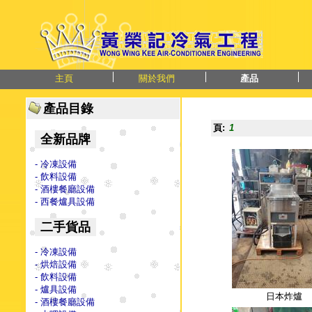
主頁
關於我們
產品
產品目錄
頁:
1
全新品牌
- 冷凍設備
- 飲料設備
- 酒樓餐廳設備
- 西餐爐具設備
二手貨品
- 冷凍設備
- 烘焙設備
- 飲料設備
- 爐具設備
日本炸爐
- 酒樓餐廳設備