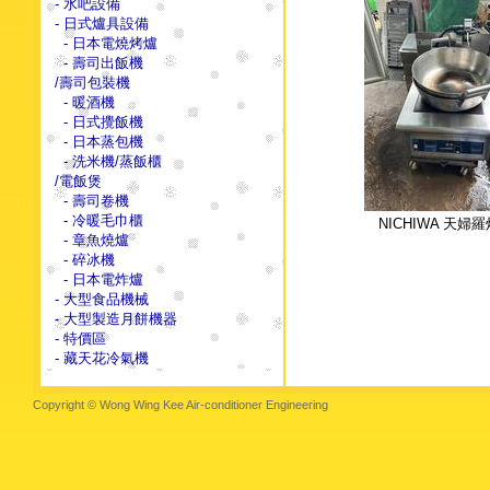
- 水吧設備
- 日式爐具設備
- 日本電燒烤爐
- 壽司出飯機
/壽司包裝機
- 暖酒機
- 日式攪飯機
- 日本蒸包機
- 洗米機/蒸飯櫃
/電飯煲
- 壽司卷機
- 冷暖毛巾櫃
NICHIWA 天婦
- 章魚燒爐
- 碎冰機
- 日本電炸爐
- 大型食品機械
- 大型製造月餅機器
- 特價區
- 藏天花冷氣機
Copyright © Wong Wing Kee Air-conditioner Engineering