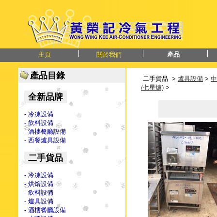
主頁
關於我們
產品
產品目錄
二手貨品 >
爐具設備
>
中
/七星爐)
>
全新品牌
- 冷凍設備
- 飲料設備
- 酒樓餐廳設備
- 西餐爐具設備
二手貨品
- 冷凍設備
- 烘焙設備
- 飲料設備
- 爐具設備
- 酒樓餐廳設備