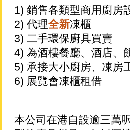
1) 銷售各類型商用廚房
2) 代理
全新
凍櫃
3) 二手環保廚具買賣
4) 為酒樓餐廳、酒店
5) 承接大小廚房、凍房
6) 展覽會凍櫃租借
本公司在港自設逾三萬呎