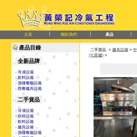
主頁
關於我們
產品
產品目錄
二手貨品 >
爐具設備
>
中
/七星爐)
>
全新品牌
- 冷凍設備
- 飲料設備
- 酒樓餐廳設備
- 西餐爐具設備
二手貨品
- 冷凍設備
- 烘焙設備
- 飲料設備
- 爐具設備
- 酒樓餐廳設備