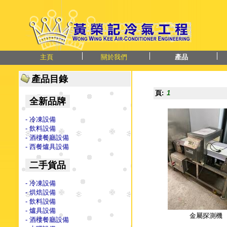
主頁
關於我們
產品
產品目錄
頁:
1
全新品牌
- 冷凍設備
- 飲料設備
- 酒樓餐廳設備
- 西餐爐具設備
二手貨品
- 冷凍設備
- 烘焙設備
- 飲料設備
- 爐具設備
金屬探測機
- 酒樓餐廳設備