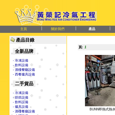
主頁
關於我們
產品
產品目錄
頁:
1
全新品牌
- 冷凍設備
- 飲料設備
- 酒樓餐廳設備
- 西餐爐具設備
二手貨品
- 冷凍設備
- 烘焙設備
- 飲料設備
- 爐具設備
BUNN即熱式熱
- 酒樓餐廳設備