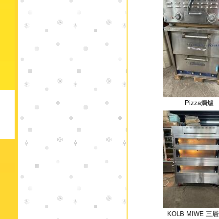
Pizza焗爐
KOLB MIWE 三