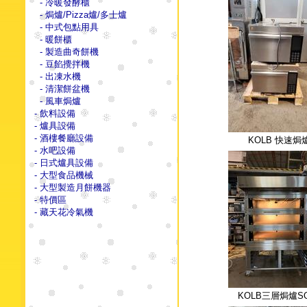
- 冷暖發酵櫃
- 焗爐/Pizza爐/多士爐
- 中式包點用具
- 暖餅櫃
- 製造曲奇餅機
- 豆餡攪拌機
- 出凍水機
- 清潔餅盆機
- 風車焗爐
- 飲料設備
- 爐具設備
- 酒樓餐廳設備
KOLB 快速焗
- 水吧設備
- 日式爐具設備
- 大型食品機械
- 大型製造月餅機器
- 特價區
- 藏天花冷氣機
KOLB三層焗爐S