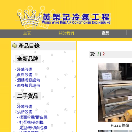
主頁
關於我們
產品
產品目錄
頁:
1
|
2
全新品牌
- 冷凍設備
- 飲料設備
- 酒樓餐廳設備
- 西餐爐具設備
二手貨品
- 冷凍設備
- 烘焙設備
- 搓面粉機/酥皮機
- 打蛋機/分割機
Pizza 焗爐
- 定型機/切面包機