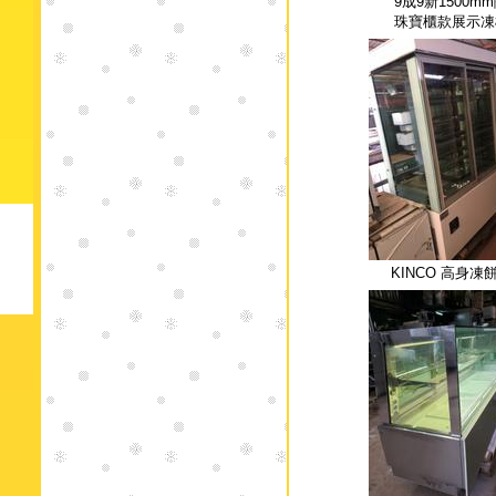
9成9新1500m
珠寶櫃款展示凍
KINCO 高身凍