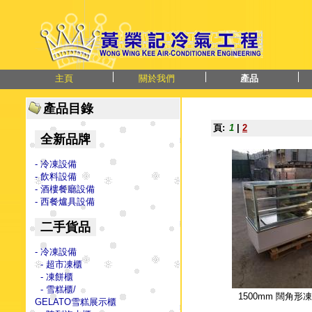
主頁
關於我們
產品
產品目錄
頁:
1
|
2
全新品牌
- 冷凍設備
- 飲料設備
- 酒樓餐廳設備
- 西餐爐具設備
二手貨品
- 冷凍設備
- 超市凍櫃
- 凍餅櫃
- 雪糕櫃/
1500mm 闊角形
GELATO雪糕展示櫃