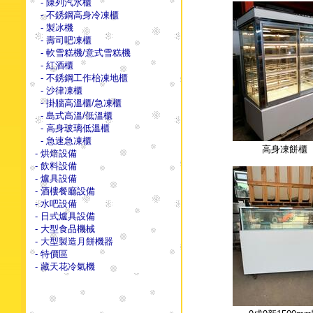
- 陳列汽水櫃
- 不銹鋼高身冷凍櫃
- 製冰機
- 壽司吧凍櫃
- 軟雪糕機/意式雪糕機
- 紅酒櫃
- 不銹鋼工作枱凍地櫃
- 沙律凍櫃
- 掛牆高溫櫃/急凍櫃
- 島式高溫/低溫櫃
- 高身玻璃低溫櫃
- 急速急凍櫃
高身凍餅櫃
- 烘焙設備
- 飲料設備
- 爐具設備
- 酒樓餐廳設備
- 水吧設備
- 日式爐具設備
- 大型食品機械
- 大型製造月餅機器
- 特價區
- 藏天花冷氣機