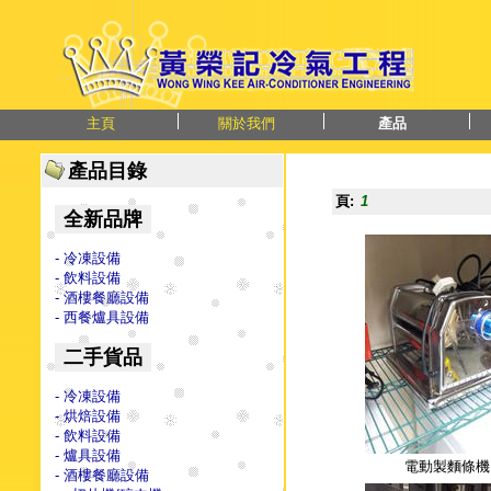
主頁
關於我們
產品
產品目錄
頁:
1
全新品牌
- 冷凍設備
- 飲料設備
- 酒樓餐廳設備
- 西餐爐具設備
二手貨品
- 冷凍設備
- 烘焙設備
- 飲料設備
- 爐具設備
電動製麵條機
- 酒樓餐廳設備