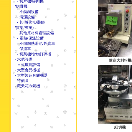
- 切片機/碎肉機
/鋸骨機
- 不銹鋼設備
- 清潔設備
- 其他(傢俬/裝飾
/貨架/夾萬)
- 其他原材料處理設備
- 電熱/保溫設備
- 不鏽鋼熱湯池/外賣車
- 保溫車
- 切菜機/食物打碎機
- 水吧設備
做意大利粉機
- 日式爐具設備
- 大型食品機械
- 大型製造月餅機器
- 特價區
- 藏天花冷氣機
細切機