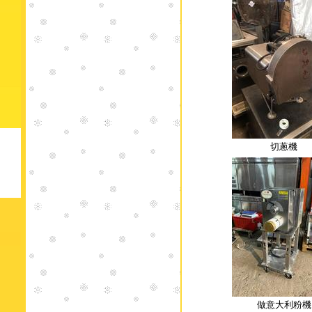
切蔥機
做意大利粉機