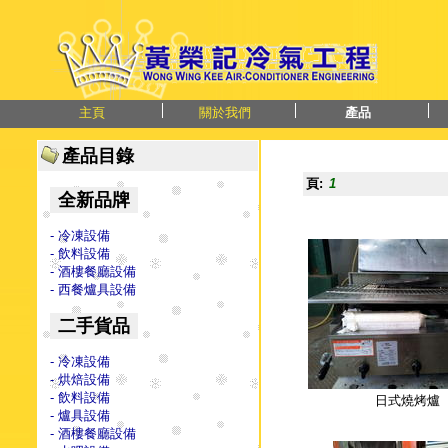
主頁
關於我們
產品
產品目錄
頁:
1
全新品牌
- 冷凍設備
- 飲料設備
- 酒樓餐廳設備
- 西餐爐具設備
二手貨品
- 冷凍設備
- 烘焙設備
- 飲料設備
日式燒烤爐
- 爐具設備
- 酒樓餐廳設備