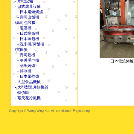
- 水吧設備
- 日式爐具設備
- 日本電燒烤爐
- 壽司出飯機
/壽司包裝機
- 暖酒機
- 日式攪飯機
- 日本蒸包機
- 洗米機/蒸飯櫃
/電飯煲
- 壽司卷機
- 冷暖毛巾櫃
日本電燒烤爐
- 章魚燒爐
- 碎冰機
- 日本電炸爐
- 大型食品機械
- 大型製造月餅機器
- 特價區
- 藏天花冷氣機
Copyright © Wong Wing Kee Air-conditioner Engineering