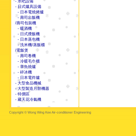
- 水吧設備
- 日式爐具設備
- 日本電燒烤爐
- 壽司出飯機
/壽司包裝機
- 暖酒機
- 日式攪飯機
- 日本蒸包機
- 洗米機/蒸飯櫃
/電飯煲
- 壽司卷機
- 冷暖毛巾櫃
- 章魚燒爐
- 碎冰機
- 日本電炸爐
- 大型食品機械
- 大型製造月餅機器
- 特價區
- 藏天花冷氣機
Copyright © Wong Wing Kee Air-conditioner Engineering