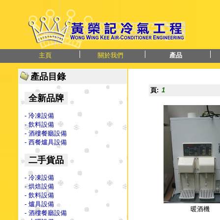
主頁
關於我們
產品
產品目錄
頁:
1
全新品牌
- 冷凍設備
- 飲料設備
- 酒樓餐廳設備
- 西餐爐具設備
二手貨品
- 冷凍設備
- 烘焙設備
- 飲料設備
- 爐具設備
暖酒機
- 酒樓餐廳設備