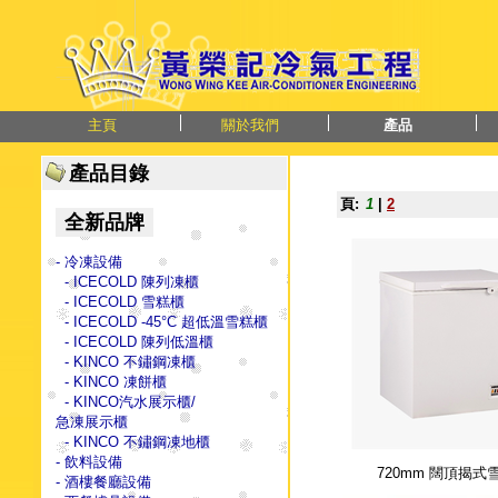
主頁
關於我們
產品
產品目錄
頁:
1
|
2
全新品牌
- 冷凍設備
- ICECOLD 陳列凍櫃
- ICECOLD 雪糕櫃
- ICECOLD -45°C 超低溫雪糕櫃
- ICECOLD 陳列低溫櫃
- KINCO 不鏽鋼凍櫃
- KINCO 凍餅櫃
- KINCO汽水展示櫃/
急凍展示櫃
- KINCO 不鏽鋼凍地櫃
- 飲料設備
720mm 闊頂揭式
- 酒樓餐廳設備