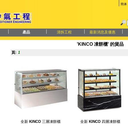
简体
產品
清拆工程
最新消息及優惠
'KINCO 凍餅櫃' 的貨品
頁:
1
全新
KINCO
三層凍餅櫃
全新
KINCO
四層凍餅櫃