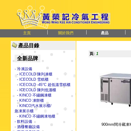
主頁
關於我們
產品
產品目錄
頁:
1
全新品牌
- 冷凍設備
- ICECOLD 陳列凍櫃
- ICECOLD 雪糕櫃
- ICECOLD -45°C 超低溫雪糕櫃
- ICECOLD 陳列低溫櫃
- KINCO 不鏽鋼凍櫃
- KINCO 凍餅櫃
- KINCO汽水展示櫃/
急凍展示櫃
- KINCO 不鏽鋼凍地櫃
- 飲料設備
900mm闊冷藏凍
- 酒樓餐廳設備